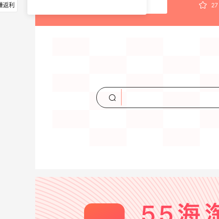
赚返利
27