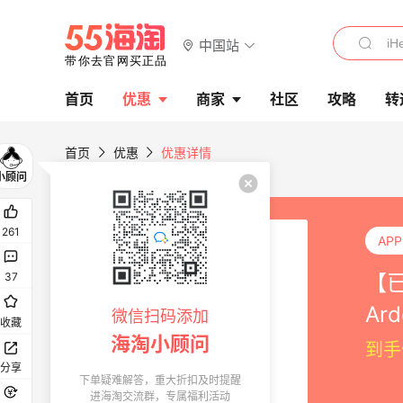
中国站
首页
优惠
商家
社区
攻略
转
首页
优惠
优惠详情
261
AP
【已
37
Ar
微信扫码添加
收藏
50
海淘小顾问
到手
分享
下单疑难解答，重大折扣及时提醒
进海淘交流群，专属福利活动