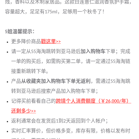
烛，香料以及木制家居品。这款白莲薏仁滋润香氛护手霜，
容量超大，足足有175ml，足够用一个秋冬了！
5姐温馨提示：
更多降价商品
戳这里>>
请一定从55海淘跳转到亚马逊后
加入购物车
下单；完成
一单的购买后，如需购买第二单，请一定通过55海淘链
接重新跳转下单。
产品
从收藏夹加入购物车下单无返利
，需通过55海淘跳
转到亚马逊后搜索产品加入购物车下单；
记得买前看看自己的
跨境个人消费额度（￥26,000/年）
还剩多少>>
返利通常会在发货后1到2天返回到个人帐户；
实时汇率算价，但价格多变，库存有限，价格以发布时