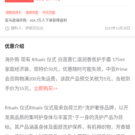
银联信用卡
直邮中国
中文页面
亚马逊海外购 · 424.7万人下单获得返利
爆料人：伊丽莎白瓜
2019年12月18日
优惠介绍
海外购 现有 Rituals 仪式 白莲薏仁滋润香氛护手霜 175ml
家庭经济装，现特价50元，优惠随时可能失效，中亚Prime
会员购物满200元免运费，该款产品预交关税为5元，含税到
手价为55元，
立即购买>>
Rituals 仪式Rituals 仪式是来自荷兰的*洗护奢侈品牌，以开
发高品质的集呵护身体与丰富灵*于一身的洗护产品为目
标。其产品涵盖身体及面部洗护保养，有机棉织物，芳香蜡