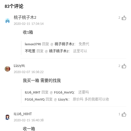
83个评论
桃子桃子木2
2
2020-02-15 17:34:14
收1箱
lemon3790
回复 @
桃子桃子木2
：
免费代
不吃葱
回复 @
桃子桃子木2
：
这里可以
LizzyYc
2
2020-02-07 16:36:22
我买一箱 需要的找我
ILU6_HIHT
回复 @
FGG6_HmVQ
：
还要吗
FGG6_HmVQ
回复 @
LizzyYc
：
原价吗 多的我都可以收
ILU6_HIHT
1
2020-02-15 16:40:38
收一箱