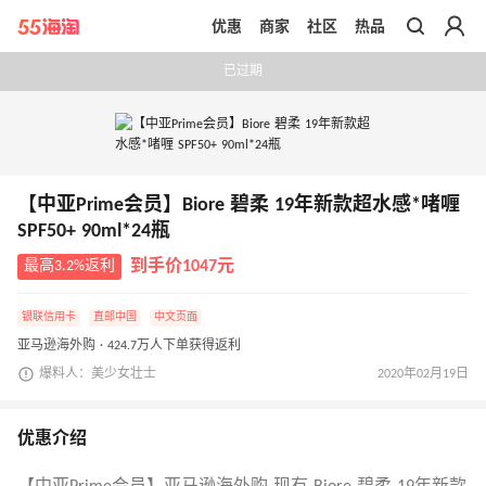
优惠
商家
社区
热品
带你去官网买正品
已过期
【中亚Prime会员】Biore 碧柔 19年新款超水感*啫喱
SPF50+ 90ml*24瓶
最高3.2%返利
到手价1047元
银联信用卡
直邮中国
中文页面
亚马逊海外购 · 424.7万人下单获得返利
爆料人：美少女壮士
2020年02月19日
优惠介绍