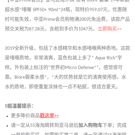
【中亚Prime会员】亚马逊海外购 现有 Biore 碧柔 19年新款
超水感*啫喱 SPF50+ 90ml*24瓶，现特价959.07元，优惠随
时可能失效，中亚Prime会员购物满200元免运费，该款产品
预交关税为87.28元，含税到手价为1047元，
立即购买>>
2019全新升级，包括了水感精华和水感啫喱两种质地。这款
是啫喱质地，非常清爽，蓝色包装上多了“ Aqua Rich”字
样。外包装上标注的“世界初Micro Defense*”，感觉很可
靠。Biore碧柔水感*，*大的优势就是它的清爽使用感，水
水的质地，即使重复涂抹也一点不粘腻，很适合夏天。
5姐温馨提示：
更多降价商品
戳这里>>
请一定从55海淘跳转到亚马逊后
加入购物车
下单；完成