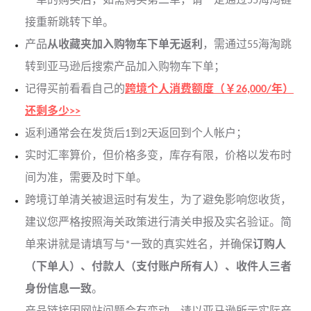
一单的购买后，如需购买第二单，请一定通过55海淘链
接重新跳转下单。
产品
从收藏夹加入购物车下单无返利
，需通过55海淘跳
转到亚马逊后搜索产品加入购物车下单；
记得买前看看自己的
跨境个人消费额度（￥26,000/年）
还剩多少>>
返利通常会在发货后1到2天返回到个人帐户；
实时汇率算价，但价格多变，库存有限，价格以发布时
间为准，需要及时下单。
跨境订单清关被退运时有发生，为了避免影响您收货，
建议您严格按照海关政策进行清关申报及实名验证。简
单来讲就是请填写与*一致的真实姓名，并确保
订购人
（下单人）、付款人（支付账户所有人）、收件人三者
身份信息一致
。