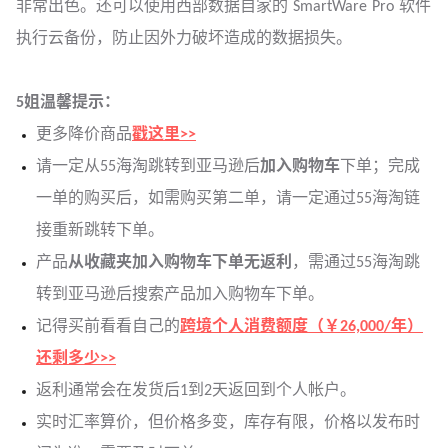
非常出色。还可以使用西部数据自家的 SmartWare Pro 软件
执行云备份，防止因外力破坏造成的数据损失。
5姐温馨提示：
更多降价商品
戳这里>>
请一定从55海淘跳转到亚马逊后
加入购物车
下单；完成
一单的购买后，如需购买第二单，请一定通过55海淘链
接重新跳转下单。
产品
从收藏夹加入购物车下单无返利
，需通过55海淘跳
转到亚马逊后搜索产品加入购物车下单。
记得买前看看自己的
跨境个人消费额度（￥26,000/年）
还剩多少>>
返利通常会在发货后1到2天返回到个人帐户。
实时汇率算价，但价格多变，库存有限，价格以发布时