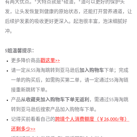
有两大优点。*大特点就是*硅油，*油可以更好的保护头
发，让头发恢复到健康的原始状态，还能打开营养通道，让
后续护发素的吸收更好更深入。起泡很丰富，泡沫细腻好
冲。
5姐温馨提示：
更多降价商品
戳这里>>
请一定从55海淘跳转到亚马逊后
加入购物车
下单；完成
一单的购买后，如需购买第二单，请一定通过55海淘链
接重新跳转下单。
产品
从收藏夹加入购物车下单无返利
，需通过55海淘跳
转到亚马逊后搜索产品加入购物车下单。
记得买前看看自己的
跨境个人消费额度（￥26,000/年）
还剩多少>>