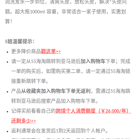
润洗发水一步到位，清爽头皮，放松头皮，解决*头皮问
题。超大瓶1000ml 容量，非常适合一家子使用，实惠划
算！
5姐温馨提示：
更多降价商品
戳这里>>
请一定从55海淘跳转到亚马逊后
加入购物车
下单；完成
一单的购买后，如需购买第二单，请一定通过55海淘链
接重新跳转下单。
产品
从收藏夹加入购物车下单无返利
，需通过55海淘跳
转到亚马逊后搜索产品加入购物车下单。
记得买前看看自己的
跨境个人消费额度（￥26,000/年）
还剩多少>>
返利通常会在发货后1到2天返回到个人帐户。