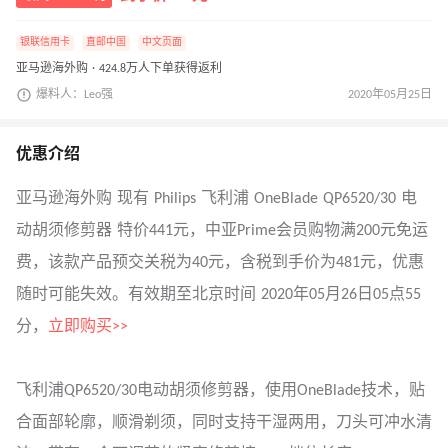
银联信用卡
直邮中国
中文页面
亚马逊海外购 · 424.8万人下单获得返利
爆料人：Leo强
2020年05月25日
优惠介绍
亚马逊海外购 现有 Philips 飞利浦 OneBlade QP6520/30 电
动胡须修剪器 特价441元，中亚Prime会员购物满200元免运
费，该款产品预交关税为40元，含税到手价为481元，优惠
随时可能失效。有效期至北京时间 2020年05月26日05点55
分，
立即购买>>
飞利浦QP6520/30电动胡须修剪器，使用OneBlade技术，贴
合面部轮廓，顺滑剃须，同时支持干湿两用，刀头可冲水清