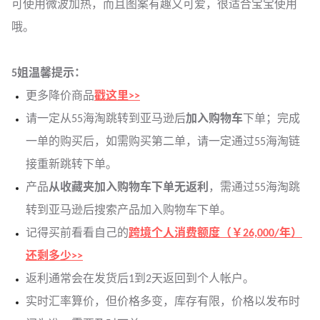
可使用微波加热，而且图案有趣又可爱，很适合宝宝使用
哦。
5姐温馨提示：
更多降价商品
戳这里>>
请一定从55海淘跳转到亚马逊后
加入购物车
下单；完成
一单的购买后，如需购买第二单，请一定通过55海淘链
接重新跳转下单。
产品
从收藏夹加入购物车下单无返利
，需通过55海淘跳
转到亚马逊后搜索产品加入购物车下单。
记得买前看看自己的
跨境个人消费额度（￥26,000/年）
还剩多少>>
返利通常会在发货后1到2天返回到个人帐户。
实时汇率算价，但价格多变，库存有限，价格以发布时