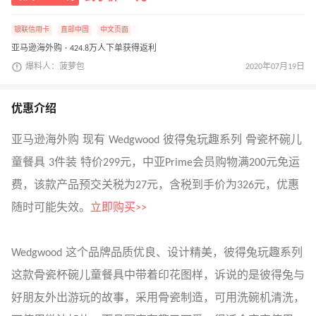
银联信用卡
直邮中国
中文页面
亚马逊海外购 · 424.8万人下单获得返利
爆料人：菠萝包
2020年07月19日
优惠介绍
亚马逊海外购 现有 Wedgwood 彼得兔玩趣系列 骨瓷杯碗儿
童餐具 3件装 特价299元，中亚Prime会员购物满200元免运
费，该款产品预交关税为27元，含税到手价为326元，优惠
随时可能失效。
立即购买>>
Wedgwood 这个品牌品质优良、设计精美，彼得兔玩趣系列
这款骨瓷杯碗儿童餐具中带着印花图样，诉说的是彼得兔与
好朋友外出游玩的故事，采用骨瓷制造，可用洗碗机清洗，