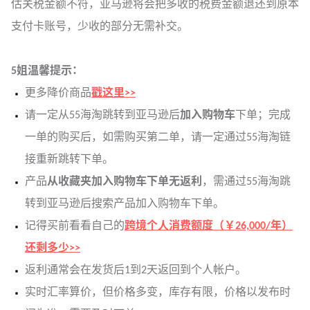
估关税金额不符，亚马逊将会把多收的税费金额退还到原本
支付卡账号，少收的部分无需补交。
5姐温馨提示：
更多降价商品
戳这里>>
请一定从55海淘跳转到亚马逊后
加入购物车
下单；完成
一单的购买后，如需购买第二单，请一定通过55海淘链
接重新跳转下单。
产品
从收藏夹加入购物车下单无返利
，需通过55海淘跳
转到亚马逊后搜索产品加入购物车下单。
记得买前看看自己的
跨境个人消费额度（￥26,000/年）
还剩多少>>
返利通常会在发货后1到2天返回到个人帐户。
实时汇率算价，但价格多变，库存有限，价格以发布时