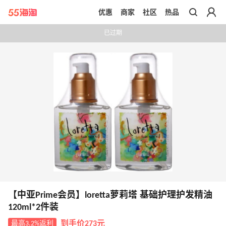
优惠
商家
社区
热品
带你去官网买正品
已过期
【中亚Prime会员】loretta萝莉塔 基础护理护发精油
120ml*2件装
最高3.2%返利
到手价273元