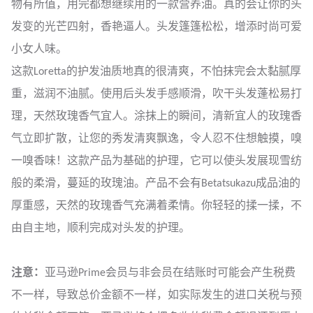
物有所值，用完都想继续用的一款营养油。真的会让你的头
发变的光芒四射，香艳逼人。头发篷篷松松，增添时尚可爱
小女人味。
这款Loretta的护发油质地真的很清爽，不怕抹完会太黏腻厚
重，滋润不油腻。使用后头发手感顺滑，吹干头发蓬松易打
理，天然玫瑰香气宜人。涂抹上的瞬间，清新宜人的玫瑰香
气立即扩散，让您的秀发清爽飘逸，令人忍不住想触摸，嗅
一嗅香味！这款产品为基础的护理，它可以使头发展现雪纺
般的柔滑，蔓延的玫瑰油。产品不会有Betatsukazu成品油的
厚重感，天然的玫瑰香气充满着柔情。你轻轻的揉一揉，不
由自主地，顺利完成对头发的护理。
注意：
亚马逊Prime会员与非会员在结账时可能会产生税费
不一样，导致总价金额不一样，如实际发生的进口关税与预