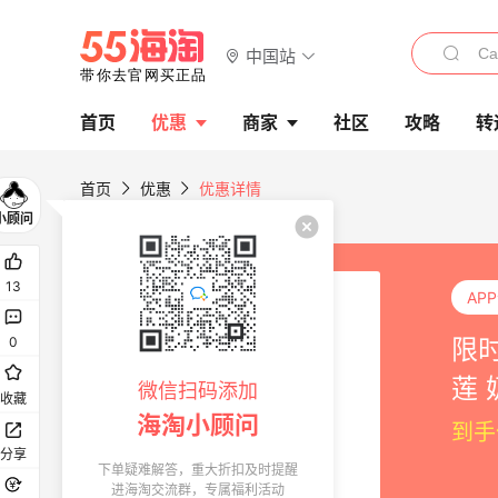
中国站
首页
优惠
商家
社区
攻略
转
首页
优惠
优惠详情
13
AP
限时
0
莲
微信扫码添加
收藏
海淘小顾问
到手
分享
下单疑难解答，重大折扣及时提醒
进海淘交流群，专属福利活动