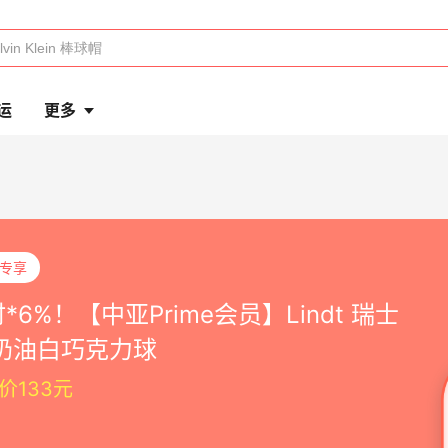
运
更多
P专享
*6%！【中亚Prime会员】Lindt 瑞士
 奶油白巧克力球
价133元