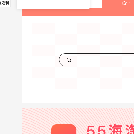
赚返利
1