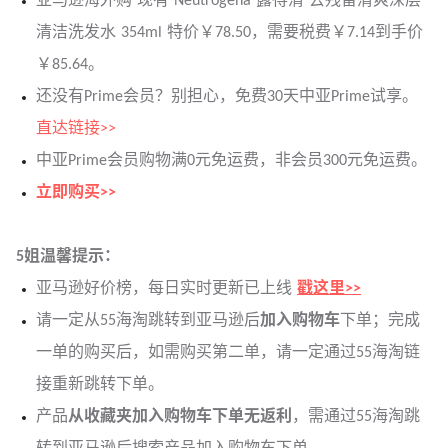
亚马逊海外购 现有 Neutrogena 露得清 去残留清爽深层
清洁洗发水 354ml 特价￥78.50，需要税费￥7.14到手价
￥85.64。
还没有Prime会员？别担心，免费30天中亚Prime试享。
直达链接>>
中亚Prime会员购物满0元免运费，非会员300元免运费。
立即购买>>
5姐温馨提示：
亚马逊好价榜，每日实时更新已上线
戳这里>>
请一定从55海淘跳转到亚马逊后
加入购物车
下单；完成
一单的购买后，如需购买第二单，请一定通过55海淘链
接重新跳转下单。
产品
从收藏夹加入购物车下单无返利
，需通过55海淘跳