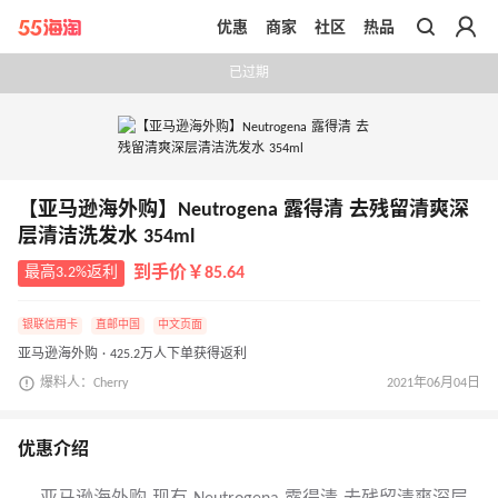
优惠
商家
社区
热品
带你去官网买正品
已过期
【亚马逊海外购】Neutrogena 露得清 去残留清爽深
层清洁洗发水 354ml
最高3.2%返利
到手价￥85.64
银联信用卡
直邮中国
中文页面
亚马逊海外购 · 425.2万人下单获得返利
爆料人：Cherry
2021年06月04日
优惠介绍