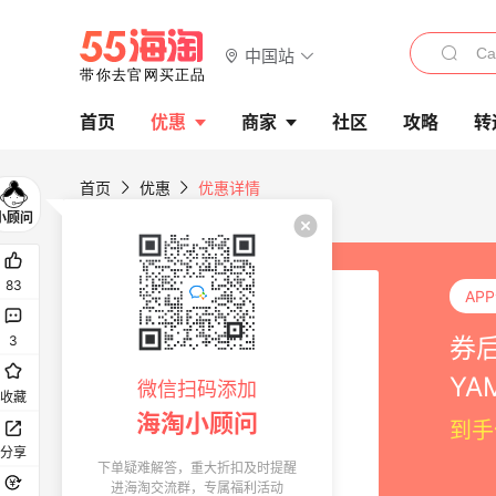
中国站
首页
优惠
商家
社区
攻略
转
首页
优惠
优惠详情
83
AP
券
3
YA
微信扫码添加
收藏
海淘小顾问
到手
分享
下单疑难解答，重大折扣及时提醒
进海淘交流群，专属福利活动