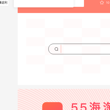
赚返利
10