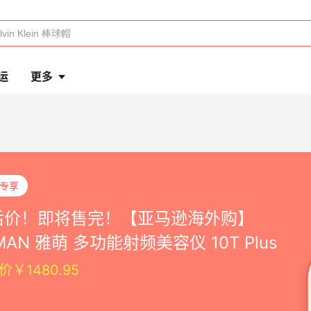
运
更多
P专享
后价！即将售完！【亚马逊海外购】
MAN 雅萌 多功能射频美容仪 10T Plus
价￥1480.95