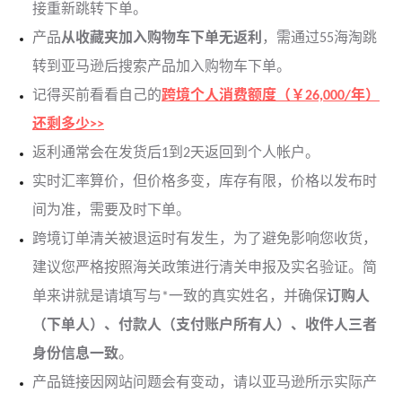
接重新跳转下单。
产品
从收藏夹加入购物车下单无返利
，需通过55海淘跳
转到亚马逊后搜索产品加入购物车下单。
记得买前看看自己的
跨境个人消费额度（￥26,000/年）
还剩多少>>
返利通常会在发货后1到2天返回到个人帐户。
实时汇率算价，但价格多变，库存有限，价格以发布时
间为准，需要及时下单。
跨境订单清关被退运时有发生，为了避免影响您收货，
建议您严格按照海关政策进行清关申报及实名验证。简
单来讲就是请填写与*一致的真实姓名，并确保
订购人
（下单人）、付款人（支付账户所有人）、收件人三者
身份信息一致
。
产品链接因网站问题会有变动，请以亚马逊所示实际产