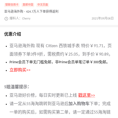
银联信用卡
直邮中国
中文页面
亚马逊海外购 · 424.7万人下单获得返利
爆料人：Cherry
2021年09月06日
优惠介绍
亚马逊海外购 现有 Citizen 西铁城手表 特价￥91.71，页
面领券下单3件9折，需税费约￥25.05，到手价￥90.89。
Prime会员下单无门槛免邮，非Prime会员单笔订单￥300免邮。
立即购买>>
5姐温馨提示：
亚马逊好价榜，每日实时更新已上线
戳这里>>
请一定从55海淘跳转到亚马逊后
加入购物车
下单；完成
一单的购买后，如需购买第二单，请一定通过55海淘链