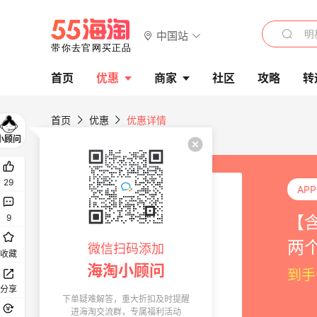
中国站
首页
优惠
商家
社区
攻略
转
首页
优惠
优惠详情
29
AP
【含
9
两
微信扫码添加
收藏
海淘小顾问
到手
分享
下单疑难解答，重大折扣及时提醒
进海淘交流群，专属福利活动