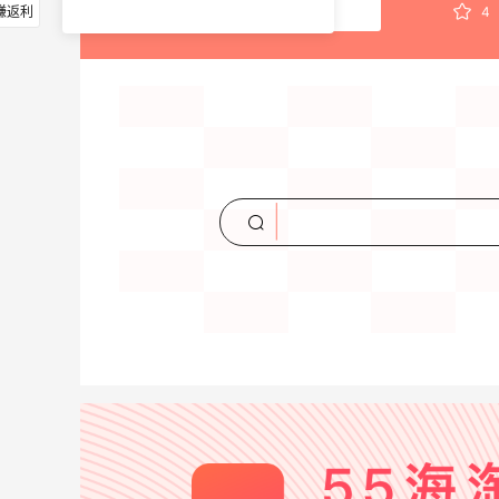
赚返利
4