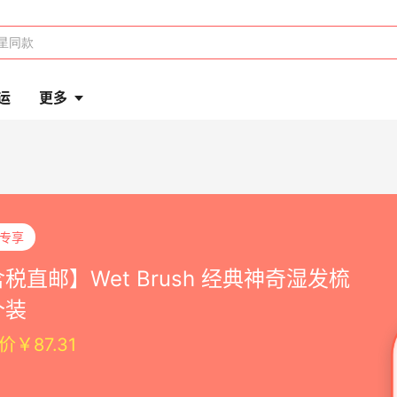
运
更多
P专享
税直邮】Wet Brush 经典神奇湿发梳
个装
价￥87.31