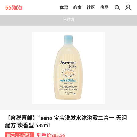
优惠
商家
社区
热品
带你去官网买正品
已过期
【含税直邮】*eeno 宝宝洗发水沐浴露二合一 无泪
配方 淡香型 532ml
最高3.2%返利
到手价¥85.56