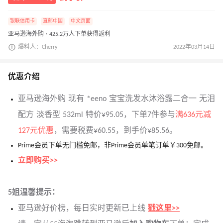
银联信用卡
直邮中国
中文页面
亚马逊海外购 · 425.2万人下单获得返利
爆料人：Cherry
2022年03月14日
优惠介绍
亚马逊海外购 现有 *eeno 宝宝洗发水沐浴露二合一 无泪
配方 淡香型 532ml 特价¥95.05，下单7件参与
满636元减
127元优惠
，需要税费¥60.55，到手价¥85.56。
Prime会员下单无门槛免邮，非Prime会员单笔订单￥300免邮。
立即购买>>
5姐温馨提示：
亚马逊好价榜，每日实时更新已上线
戳这里>>