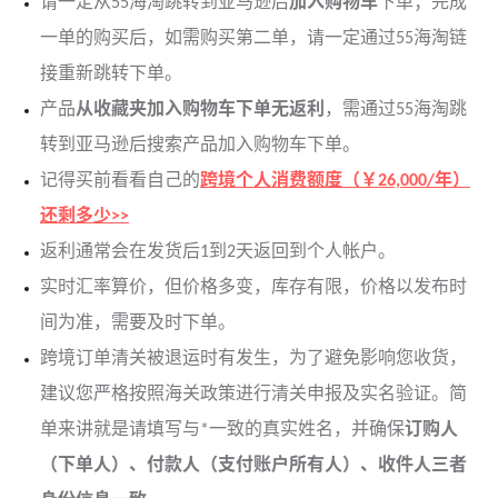
请一定从55海淘跳转到亚马逊后
加入购物车
下单；完成
一单的购买后，如需购买第二单，请一定通过55海淘链
接重新跳转下单。
产品
从收藏夹加入购物车下单无返利
，需通过55海淘跳
转到亚马逊后搜索产品加入购物车下单。
记得买前看看自己的
跨境个人消费额度（￥26,000/年）
还剩多少>>
返利通常会在发货后1到2天返回到个人帐户。
实时汇率算价，但价格多变，库存有限，价格以发布时
间为准，需要及时下单。
跨境订单清关被退运时有发生，为了避免影响您收货，
建议您严格按照海关政策进行清关申报及实名验证。简
单来讲就是请填写与*一致的真实姓名，并确保
订购人
（下单人）、付款人（支付账户所有人）、收件人三者