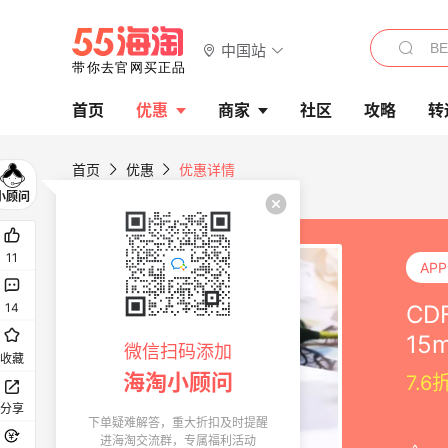
中国站
首页
优惠
商家
社区
攻略
转
首页
优惠
优惠详情
11
AP
C
14
15m
微信扫码添加
收藏
海淘小顾问
7.6
分享
下单疑难解答，重大折扣及时提醒
进海淘交流群，专属福利活动