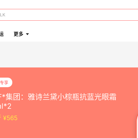
运
更多
P专享
DF*集团：雅诗兰黛小棕瓶抗蓝光眼霜
l*2
折 ¥565