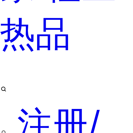
热品
注册/