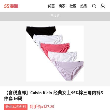
优惠
商家
社区
热品
带你去官网买正品
已过期
【含税直邮】Calvin Klein 经典女士95%棉三角内裤5
件套 M码
最高3.2%返利
到手价¥137.25