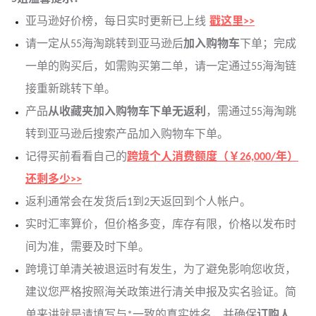
亚马逊好价榜，每日实时更新已上线
戳这里>>
请一定从55海淘跳转到亚马逊后
加入购物车
下单；完成
一单的购买后，如需购买第二单，请一定通过55海淘链
接重新跳转下单。
产品
从收藏夹加入购物车下单无返利
，需通过55海淘跳
转到亚马逊后搜索产品加入购物车下单。
记得买前看看自己的
跨境个人消费额度（￥26,000/年）
还剩多少>>
返利通常会在发货后1到2天返回到个人帐户。
实时汇率算价，但价格多变，库存有限，价格以发布时
间为准，需要及时下单。
跨境订单清关被退运时有发生，为了避免影响您收货，
建议您严格按照海关政策进行清关申报及实名验证。简
单来讲就是请填写与*一致的真实姓名，并确保
订购人