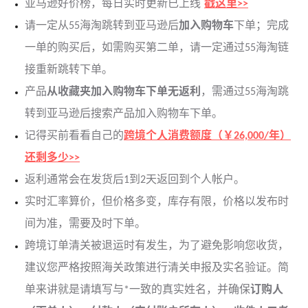
亚马逊好价榜，每日实时更新已上线
戳这里>>
请一定从55海淘跳转到亚马逊后
加入购物车
下单；完成
一单的购买后，如需购买第二单，请一定通过55海淘链
接重新跳转下单。
产品
从收藏夹加入购物车下单无返利
，需通过55海淘跳
转到亚马逊后搜索产品加入购物车下单。
记得买前看看自己的
跨境个人消费额度（￥26,000/年）
还剩多少>>
返利通常会在发货后1到2天返回到个人帐户。
实时汇率算价，但价格多变，库存有限，价格以发布时
间为准，需要及时下单。
跨境订单清关被退运时有发生，为了避免影响您收货，
建议您严格按照海关政策进行清关申报及实名验证。简
单来讲就是请填写与*一致的真实姓名，并确保
订购人