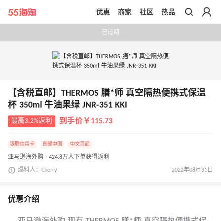
优惠
商家
社区
热品
带你去官网买正品
已过期
【含税直邮】THERMOS 膳*师 真空隔热便携式保温
杯 350ml 牛油果绿 JNR-351 KKI
最高3.2%返利
到手价￥115.73
银联信用卡
直邮中国
中文页面
亚马逊海外购 · 424.8万人下单获得返利
爆料人：Cherry
2022年08月31日
优惠介绍