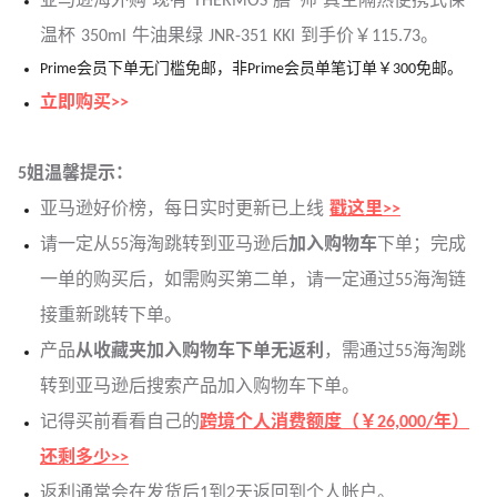
亚马逊海外购 现有 THERMOS 膳*师 真空隔热便携式保
温杯 350ml 牛油果绿 JNR-351 KKI 到手价￥115.73。
Prime会员下单无门槛免邮，非Prime会员单笔订单￥300免邮。
立即购买>>
5姐温馨提示：
亚马逊好价榜，每日实时更新已上线
戳这里>>
请一定从55海淘跳转到亚马逊后
加入购物车
下单；完成
一单的购买后，如需购买第二单，请一定通过55海淘链
接重新跳转下单。
产品
从收藏夹加入购物车下单无返利
，需通过55海淘跳
转到亚马逊后搜索产品加入购物车下单。
记得买前看看自己的
跨境个人消费额度（￥26,000/年）
还剩多少>>
返利通常会在发货后1到2天返回到个人帐户。