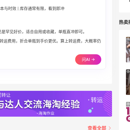
本与时效 | 库存通常有限，看到即冲
热卖
单价已是罕见好价，适合自用或收藏，单瓶直冲即可。
Mytheresa：折扣区时尚上新热卖 关注
9天23小时
转运费用，折合单瓶到手价更优。算上转运费，大概率仍
TOTEME、ZIMMERMAN 等
享额外9折
问AI →
Mytheresa
Macy's：Lancome 兰蔻美妆大促低至5折
13天8小时
满赠三重好礼
低门槛入手7件套
Macy's
iHerb ：88全球好物节！选购日常保健、
2天17小时
健身补剂、护肤洗护等
无门槛7.5折
iHerb
查看全部