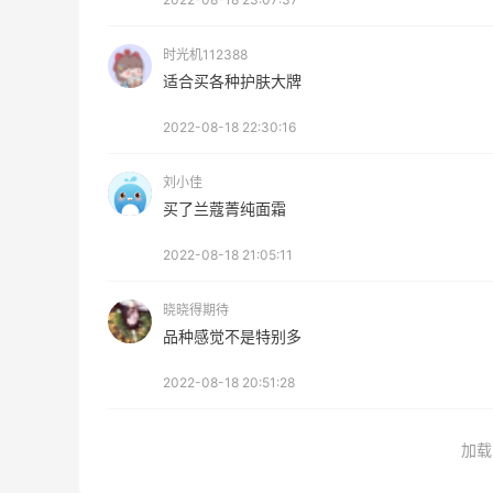
08月07日
时光机112388
为了这家烧烤，我必然还要再去新疆
适合买各种护肤大牌
2022-08-18 22:30:16
3
1
08月07日
刘小佳
又去皮爷喝下午茶了，香蕉布朗尼超好吃
买了兰蔻菁纯面霜
呀
2022-08-18 21:05:11
4
1
08月07日
晓晓得期待
品种感觉不是特别多
2022-08-18 20:51:28
加载