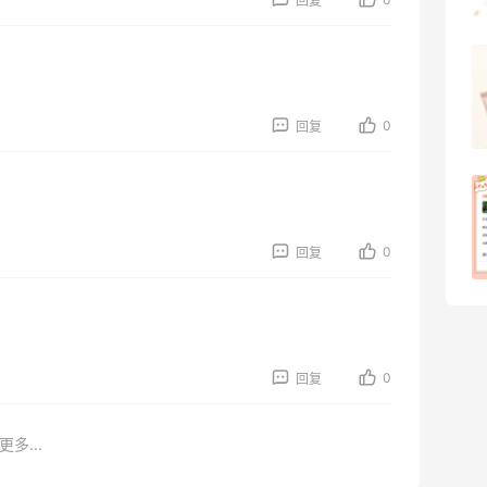
回复
08月07日
羊毛薅的实在有点多～积攒的最后一篇羊
毛贴啦
0
回复
1
08月07日
除了面膜，我还薅到面霜、粉底液、润肤
乳、安睡裤等等
0
回复
1
08月07日
0
回复
更多...