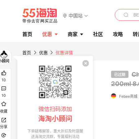
中国站
首页
优惠
商家
社区
攻略
转
首页
优惠
优惠详情
C
已过期
10
200ml
8
10
Febee商城
微信扫码添加
收藏
海淘小顾问
分享
下单疑难解答，重大折扣及时提醒
进海淘交流群，专属福利活动