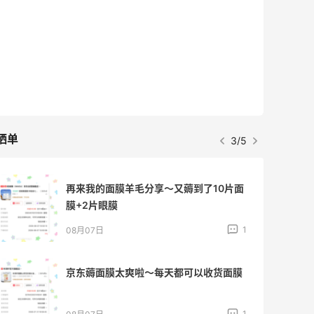
晒单
3/5
再来我的面膜羊毛分享～又薅到了10片面
膜+2片眼膜
1
08月07日
京东薅面膜太爽啦～每天都可以收货面膜
1