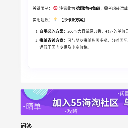
关键限制：
注意此为
德国境内免邮
，需考虑转运成
实用建议：
【抄作业方案】
自用必入方案
：200ml大容量经典香，€197的
【55专享】Bobbi Brown 美网：美妆礼
3天11小时
拼单省钱方案
：可与朋友拼单购买多瓶，分摊国际
遇！满$150立省$50
远低于国内专柜及电商价格。
满赠正装橘子眼霜+精华唇蜜等好礼
Bobbi Brown
、
Bloomingdales：时尚热卖！入手珑骧、
2天5小时
Tory Burch、拉夫劳伦等
每满$100返$25礼卡
Bloomingdales
Columbia Sportswear：夏季大促！哥伦
5天5小时
比亚运动热卖
低至6折
Columbia Sportswear
问答