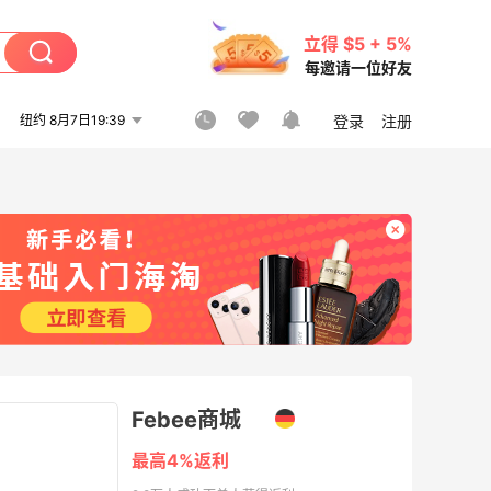
立得 $5 + 5%
每邀请一位好友
纽约 8月7日19:39
登录
注册
Febee商城
最高4%返利