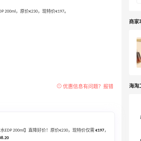
P 200ml，原价€230，现特价€197。
商家
Febee商城海淘攻略，Febee包*直邮中国
海淘教程！
10
我爱写攻略
海淘
DP 200ml】直降好价！原价€230，现特价仅需
€197
，
08.20