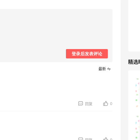
最高10%返利
285人获得返利
RFM Denim
6%返利
86人获得返利
登录后发表评论
精选
最新
山缓缓火锅，锅底够味，牛肉实在
1
08月07日
0
回复
可莎蜜儿的恰巴塔，味道有点怪怪的
0
1