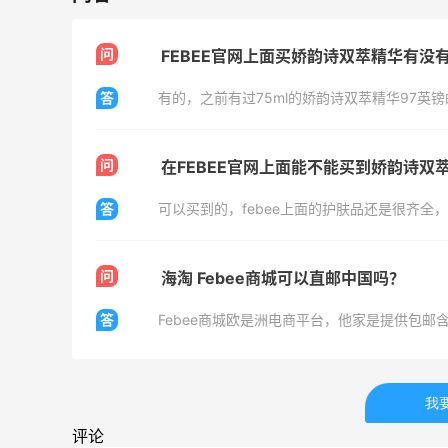
Bloomingdales：美妆大促！入手 Dior、
2天5小时
Prada、TF 等
问
FEBEE官网上面买娇韵诗双萃精华有没
满$200享8.5折优惠+部分送好礼
Bloomingdales
答
问
在FEBEE官网上面能不能买到娇韵诗双
答
可以买到的，febee上面的护肤品还是很齐全
Mac Duggal
最高2%返利
问
海淘 Febee商城可以直邮中国吗？
6044人成功下单
答
Febee商城欧是洲电商平台，他家是提供包邮
Biōkreativ
30%返利
54人获得返利
我
评论
Eileen Fisher