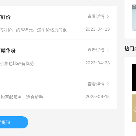
Macy's：美妆精选10日闪促 低至5折+免
9天8小时
邮
查看详情
有好价
关注兰蔻、雅诗兰黛等 每日更新
2023-04-23
Macy's
有的，之前有过75ml的娇韵诗双萃精华97英镑的好价，约685元，这个价格真的很不错了
热门
查看详情
萃精华呀
2023-04-23
，价格也比较有优势
ERGO Baby
4%返利
查看详情
62人获得返利
2025-06-15
含税直邮服务，适合新手
Belly Bandit
4%返利
42人获得返利
要提问
TIMEBEAM (US)