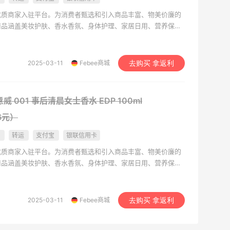
洲优质商家入驻平台。为消费者甄选和引入商品丰富、物美价廉的
商品涵盖美妆护肤、香水香氛、身体护理、家居日用、营养保
宝/微信/银联支付，快捷方便，专业的中文客服提供售前售后
物体验。 目前Febee商城已入驻意大利高端护肤购物平台
德国综合性线上药房Apotheke以及意大利大型奢侈品买手集团ICNC
2025-03-11
Febee商城
去购买 拿返利
意威 001 事后清晨女士香水 EDP 100ml
76元）
国
转运
支付宝
银联信用卡
洲优质商家入驻平台。为消费者甄选和引入商品丰富、物美价廉的
商品涵盖美妆护肤、香水香氛、身体护理、家居日用、营养保
宝/微信/银联支付，快捷方便，专业的中文客服提供售前售后
物体验。 目前Febee商城已入驻意大利高端护肤购物平台
德国综合性线上药房Apotheke以及意大利大型奢侈品买手集团ICNC
2025-03-11
Febee商城
去购买 拿返利