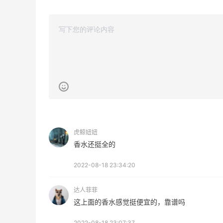
最高2%返利
5139人获得返利
Matte Collection
最高3%返利
510人获得返利
虎鲸妞妞
亮亮的发夹再买两个！走了55有额外的返
香水还挺全的
利到账！
1
1
08月07日
2022-08-18 23:34:20
达人菲菲
贴秋膘啦，今天吃冰煮羊
这上面的香水感觉挺便宜的，靠谱吗
2022-08-18 23:07:37
2
1