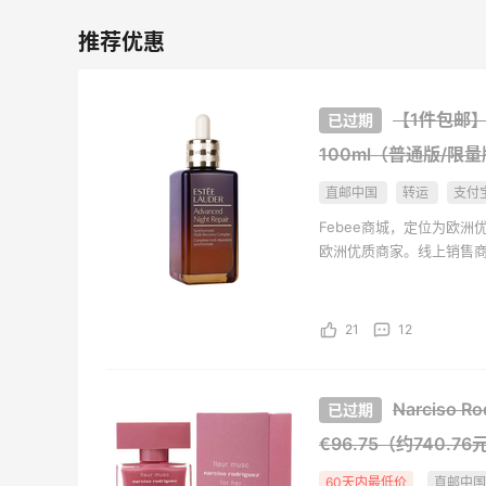
【1件包邮】
100ml（普通版/限
直邮中国
转运
支付
Febee商城，定位为欧
欧洲优质商家。线上销售
奢箱包等。支持支付宝/微
给您一站式的海淘购物体验。
Cosmetic、德国综合性
21
12
家。
Narciso 
€96.75（约740.76
60天内最低价
直邮中