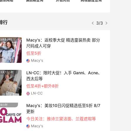
翻译网站
保质期查询
外语对照
跨境额度查询
排行
3/3
Macy's：返校季大促 精选童装热卖 部分
5天8小时
3天11
尺码成人可穿
低至5折
Macy's
LN-CC：限时大促！入手 Ganni、Acne、
3天17小时
2天5小
西太后等
低至4折+额外8折
LN-CC
Macy's：美妆10日闪促精选低至5折 8/7
8小时
5天5小
更新
今日关注：雅诗兰黛洁面、兰蔻遮瑕等
Macy's