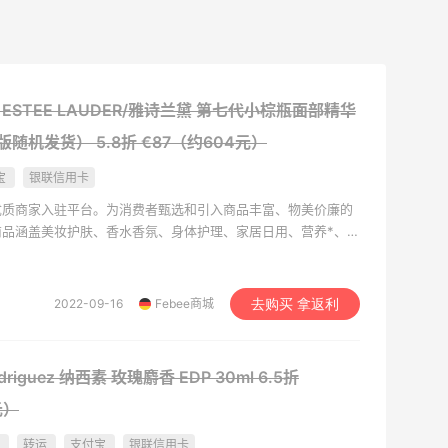
ESTEE LAUDER/雅诗兰黛 第七代小棕瓶面部精华
量版随机发货）
5.8折 €87（约604元）
宝
银联信用卡
洲优质商家入驻平台。为消费者甄选和引入商品丰富、物美价廉的
商品涵盖美妆护肤、香水香氛、身体护理、家居日用、营养*、轻
信/银联支付，快捷方便，专业的中文客服提供售前售后咨询，
 目前Febee商城已入驻意大利高端护肤购物平台Cosmo
线上*房Apotheke以及意大利大型奢侈品买手集团ICNC三大商
2022-09-16
Febee商城
去购买 拿返利
Rodriguez 纳西素 玫瑰麝香 EDP 30ml
6.5折
元）
国
转运
支付宝
银联信用卡