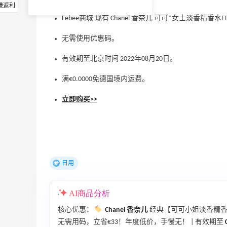
赚返利
Febee商城 现有 Chanel 香奈儿 可可*女士淡香精香水ED
无需使用优惠码。
有效期至北京时间 2022年08月20日。
满€0.0000免德国境内运费。
立即购买>>
日用
AI商品分析
核心优惠：
Chanel 香奈儿
经典【可可小姐淡香精香水E
无需用码，立省€33！年度低价，手慢无！ | 有效期至