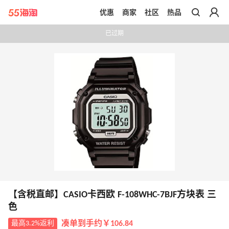
优惠
商家
社区
热品
带你去官网买正品
已过期
【含税直邮】CASIO卡西欧 F-108WHC-7BJF方块表 三
色
最高3.2%返利
凑单到手约￥106.84