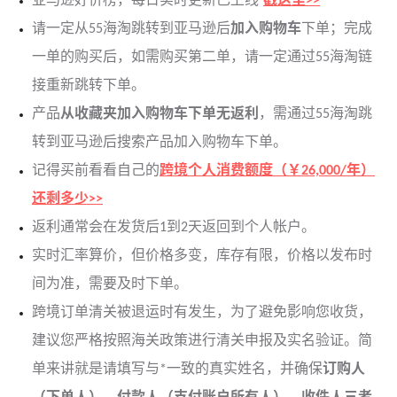
亚马逊好价榜，每日实时更新已上线
戳这里>>
请一定从55海淘跳转到亚马逊后
加入购物车
下单；完成
一单的购买后，如需购买第二单，请一定通过55海淘链
接重新跳转下单。
产品
从收藏夹加入购物车下单无返利
，需通过55海淘跳
转到亚马逊后搜索产品加入购物车下单。
记得买前看看自己的
跨境个人消费额度（￥26,000/年）
还剩多少>>
返利通常会在发货后1到2天返回到个人帐户。
实时汇率算价，但价格多变，库存有限，价格以发布时
间为准，需要及时下单。
跨境订单清关被退运时有发生，为了避免影响您收货，
建议您严格按照海关政策进行清关申报及实名验证。简
单来讲就是请填写与*一致的真实姓名，并确保
订购人