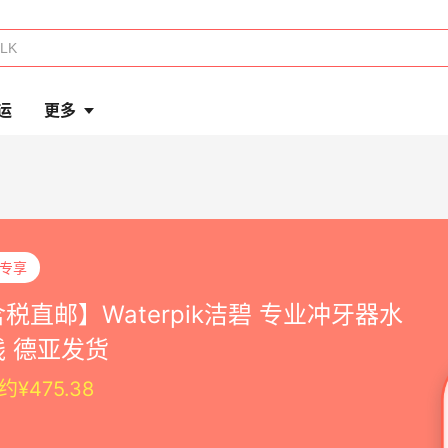
运
更多
P专享
税直邮】Waterpik洁碧 专业冲牙器水
线 德亚发货
¥475.38