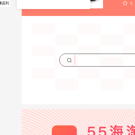
赚返利
0