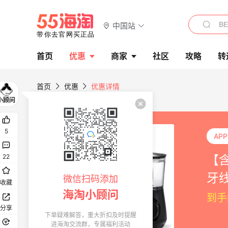
中国站
首页
优惠
商家
社区
攻略
转
首页
优惠
优惠详情
5
AP
【含
22
牙
微信扫码添加
收藏
海淘小顾问
到手约
分享
下单疑难解答，重大折扣及时提醒
进海淘交流群，专属福利活动