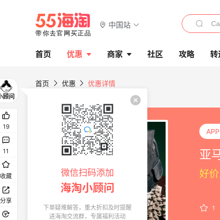
中国站
首页
优惠
商家
社区
攻略
转
首页
优惠
优惠详情
19
AP
亚马
11
微信扫码添加
好价
收藏
海淘小顾问
分享
下单疑难解答，重大折扣及时提醒
1
进海淘交流群，专属福利活动