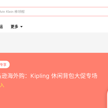
运
更多
P专享
逊海外购：Kipling 休闲背包大促专场
入