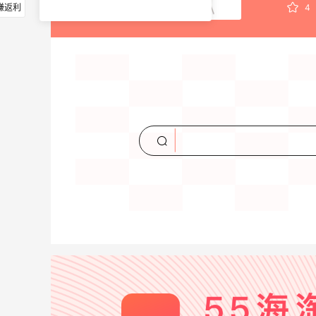
赚返利
4