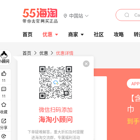
中国站
首页
优惠
商家
社区
攻略
转
首页
优惠
优惠详情
11
AP
【含
11
巾
微信扫码添加
收藏
海淘小顾问
到手
分享
下单疑难解答，重大折扣及时提醒
进海淘交流群，专属福利活动