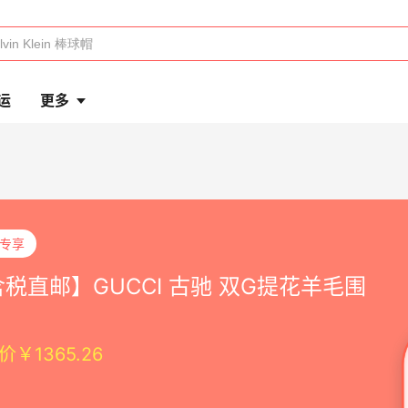
运
更多
P专享
税直邮】GUCCI 古驰 双G提花羊毛围
价￥1365.26