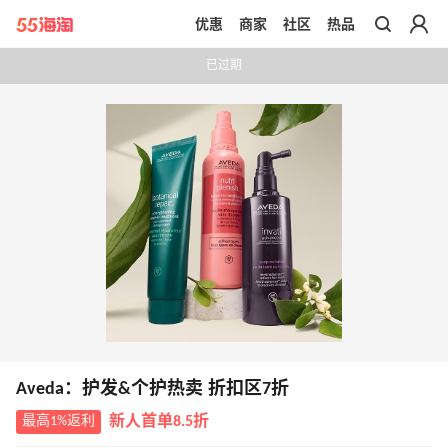
优惠
商家
社区
热品
带你去官网买正品
已过期
Aveda：护发&个护热卖 折扣区7折
最高1%返利
新人首单8.5折