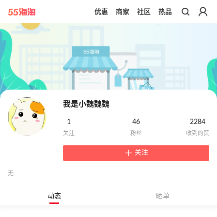
优惠
商家
社区
热品
带你去官网买正品
我是小魏魏魏
1
46
2284
关注
无
动态
晒单