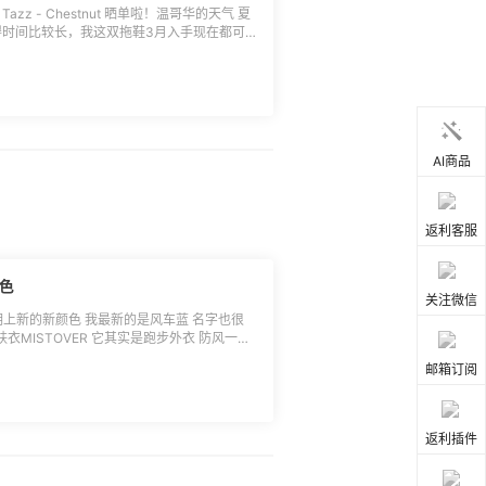
z - Chestnut 晒单啦！温哥华的天气 夏
得时间比较长，我这双拖鞋3月入手现在都可
，走起来路 不累 ，我是直接穿着来上班啦！这
 好看的袜子 ，我今天随便穿了个LULU的
AI商品
返利客服
风车蓝色
关注微信
肤衣MISTOVER 它其实是跑步外衣 防风一定
料轻薄舒适，后面是收腰设计 还有收纳口
邮箱订阅
的在用心做设计 皮肤衣穿上又好看 舒服 ，显现
 酷酷的，但新出的风车蓝 春天穿特别好
返利插件