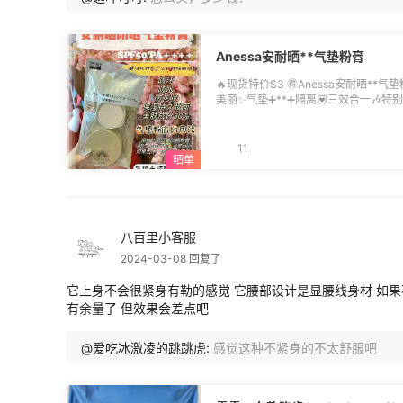
Anessa安耐晒**气垫粉膏
🔥现货特价$3 🉐️Anessa安耐晒**气
美丽✨气垫➕**➕隔离💟三效合一🎶
防水防汗持久力好👌。含🈶️美肤成分
11
八百里小客服
2024-03-08 回复了
它上身不会很紧身有勒的感觉 它腰部设计是显腰线身材 如果
有余量了 但效果会差点吧
@爱吃冰激凌的跳跳虎:
感觉这种不紧身的不太舒服吧