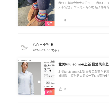
我终于有机会给大家分享一下我的UGG Taz
天非常短 ，所以冬天的衣物 鞋子都穿
以穿 暖和暖和！上脚真的很舒服 很轻
双鞋子有点头疼的是 不知道怎么搭配袜子
袜子就出门了！哈哈
8
八百里小客服
2024-03-06 发布了
北美lululeomon上新 最爱
北美lululeomon上新 最爱风车蓝色 这期上新的新颜色 我最新的是风车蓝 名字也很
好听哦！ 特别跟大家说一下lulu家的皮
的防水效果，但这件夏天的时候衣 ，面
袋，放在背包里!，lulu家的皮肤衣真
了女性的腰线优点，入手一件经典的黑色
3
看！