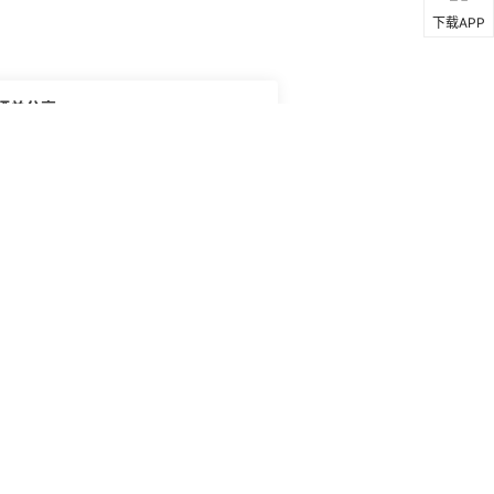
下载APP
自留晒单分享
z - Chestnut 晒单啦！温哥华的天气 夏
得时间比较长，我这双拖鞋3月入手现在都可
，走起来路 不累 ，我是直接穿着来上班啦！这
 好看的袜子 ，我今天随便穿了个LULU的