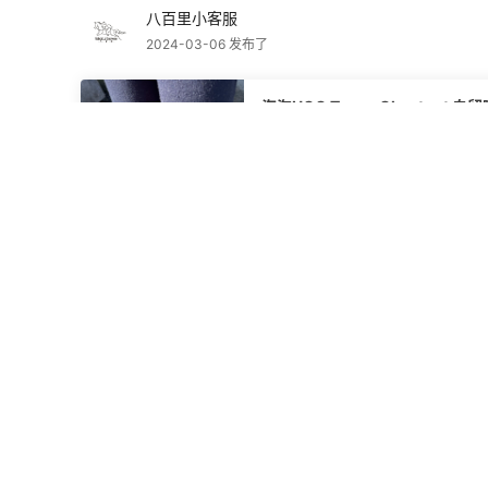
八百里小客服
2024-03-06 发布了
海淘UGG Tazz - Chestnut 
我终于有机会给大家分享一下我的UGG Taz
天非常短 ，所以冬天的衣物 鞋子都穿
以穿 暖和暖和！上脚真的很舒服 很轻
双鞋子有点头疼的是 不知道怎么搭配袜子
袜子就出门了！哈哈
8
八百里小客服
2024-03-06 发布了
北美lululemon特价区黄金码
本周二上新的折扣 好物推荐 给大家参考一下哦！ 图1 全拉豹纹Scuba XS/S-M 图
2/3 舒适 纯棉 版型好 短T 码全 图4 最爱 糖果蓝 **提臀 显腿长 微喇叭裤型 瑜伽裤
图5 男士短裤 居家/运动 最佳 图6/7 运动长袖 日常也可穿 图8 经典Align 软糯 舒服