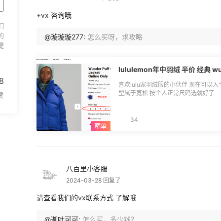
+vx 咨询哦
们
的
@璇璇璇277:
怎么买呀，求攻略
提
8
喜欢lulu家羽绒服的小伙伴 现在可以入手了 半价半价的w
型属于宽松 按个人正常尺码选就好了
34
八百里小客服
2024-03-28 回复了
请查看我们的vx联系方式 了解哦
@迦叶可可:
怎么买，多少钱？