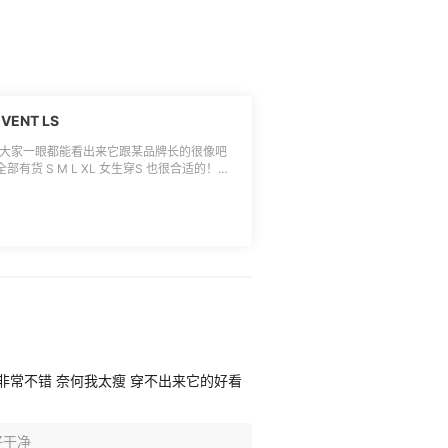
VENT LS
，相信大家一眼都能看出来它跟某品牌长的很像吧
 全部有货 S M L XL 女生穿S 也很合适的！可
噢#lululemon[话题]# #穿搭[话题]#转
感非常不错 奈何我太瘦 穿不出来它的好看
好干净