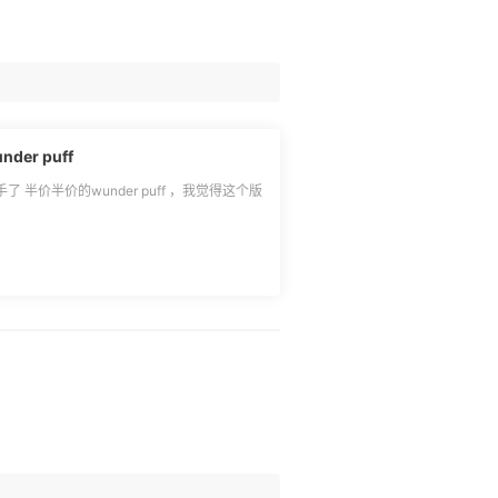
lululemon年中羽绒 半价 经典 wunder puff
under puff ，我觉得这个版