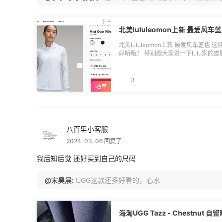
北美lululeomon上新 最爱
北美lululeomon上新 最爱风车蓝色 这期上新的新颜色 我最新的是风车蓝 名字也很
好听哦！ 特别跟大家说一下lulu家的皮
的防水效果，但这件夏天的时候衣 ，面
袋，放在背包里!，lulu家的皮肤衣真
了女性的腰线优点，入手一件经典的黑色
3
看！
八百里小客服
2024-03-06 回复了
我后知后觉 还好买到自己的尺码
@宋昊晨:
UGG这款还多好看的，心水
海淘UGG Tazz - Chestnut 