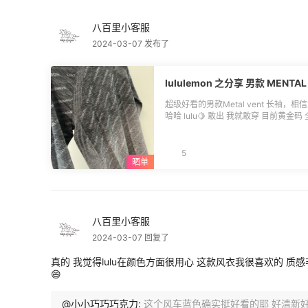
八百里小客服
2024-03-07 发布了
lululemon 之分享 男款 MENTAL 
超级好看的男款Metal vent 长袖
哈哈 lulu🍋 敢出 我就敢穿 目前黄金码
惜没XS 不然我也可以跟队友来个情侣装 不错
运 海淘
5
八百里小客服
2024-03-07 回复了
真的 我觉得lulu在颜色方面很用心 这款风衣我很喜欢的 质
😄
@小小巧巧巧克力:
这个风车蓝色确实挺好看的耶 好清新