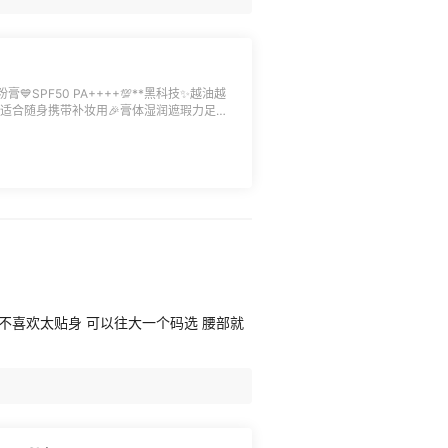
垫粉膏💙SPF50 PA++++💯**黑科技✨越油越
特别适合随身携带补妆用🎉膏体湿润遮瑕力足、
，不闷痘
不喜欢太贴身 可以往大一个码选 腰部就