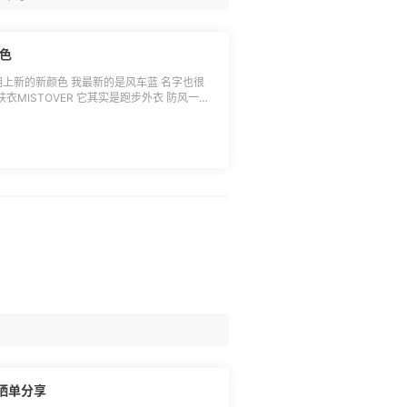
风车蓝色
肤衣MISTOVER 它其实是跑步外衣 防风一定
料轻薄舒适，后面是收腰设计 还有收纳口
的在用心做设计 皮肤衣穿上又好看 舒服 ，显现
 酷酷的，但新出的风车蓝 春天穿特别好
自留晒单分享