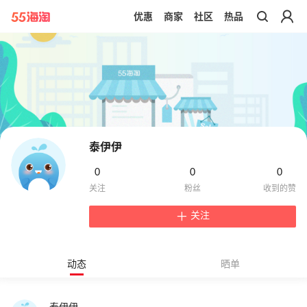
优惠
商家
社区
热品
带你去官网买正品
泰伊伊
0
0
0
关注
动态
晒单