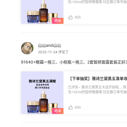
详细见图2 恭喜上榜的小伙伴们！返利
包+50ml的智妍晚霜哦 社区跟订单号
55海淘App-我的-返利券中查看并
单攻略](https://post.55haitao.com/show/353278/)*
单一起生效，发放后30天内绑定有效，
恭喜上榜的小伙伴们！返利券我们将于1
淘社区发过帖的，也欢迎参加社区新人首
淘App-我的-返利券中查看并使用，
655
(https://post.55haitao.com/show/acti
起生效，有效期30天，过期未使用自动
的，也欢迎参加社区新人首晒活动赢$5
(https://post.55haitao.com/show/activity/86/)。 **🔵活动
27日 **🔵优惠详情：** 满$100送7件套礼包 满$200送原生液400ml 满$250送智
妍晚霜50ml 需要使用折扣码：55BF23
山山and山山
(https://www.55haitao.com/deals/959956.html)。 
复 雅诗兰黛订单号后5位+凑单作业 **🔵活动奖品：** 土豪消费奖 3名： $10返利券
2023-11-24 评论了
实力败家奖 5名： $5.5返利券 积极剁手奖 15名：$3返利券 **🔵评奖规则：** 1.活
动期间通过55海淘去雅诗兰黛美国官网
91640+眼霜一拖三、小棕瓶一拖三、2套智妍面霜套装正好
利订单）； 2.消费Top8跟帖用户可
≥$500），$3积极剁手奖无金额限制
跟订单号也可以分享雅诗兰黛黑五折扣建
【下单抽奖】雅诗兰黛黑五凑单
义刷单，一经发现55有权取消奖励发放
有效。
已评奖~ 雅诗兰黛黑五大促开始啦.... 
包+50ml的智妍晚霜哦 社区跟订单号
单攻略](https://post.55haitao.com/show/353278/)*
恭喜上榜的小伙伴们！返利券我们将于1
淘App-我的-返利券中查看并使用，
655
起生效，有效期30天，过期未使用自动
的，也欢迎参加社区新人首晒活动赢$5
(https://post.55haitao.com/show/activity/86/)。 **🔵活动
27日 **🔵优惠详情：** 满$100送7件套礼包 满$200送原生液400ml 满$250送智