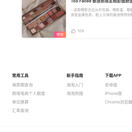
Too Faced 泰迪熊限定眼影盘
✨这款眼影无论从外包装、眼影盒、眼
身是金属色系，配上立体的泰迪熊特别
获了我的心。 ✨内里更是另有乾坤，
色、夏日橘调、秋日枫红等等随意切换
手残，用的最多的还是打底色。说到打
529
两个颜色格子特别大，这两个也是用的
盘。 ✨我是之前从Sephora入手的，
常用工具
新手指南
下载APP
保质期查询
海淘入门
安卓版
跨境电商个人额度
海淘热搜
iPhone版
单位换算
Chrome浏览
汇率查询