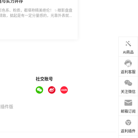
颜值与实力并存
影色系、粉质，都堪称精美绝伦！ ✨眼影盘盘
精致，掂起是有一定分量感的，光靠外表就俘
配色很温柔，哑光、珠光、亮片都有，大地
，可以轻轻松松打造想要的妆容，不过我比较
底色，就不得不夸下它的细心巧思啦，其中有
最多的，因此这是一盘颜值与实力并存的眼影
性价比超高！
AI商品
返利客服
社交账号
关注微信
器插件版
邮箱订阅
返利插件