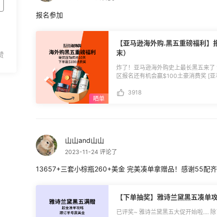
报名参加
【亚马逊海外购.黑五重磅福利】
末）
炸了！亚马逊海外购史上最长黑五来了 11月
区报名还有机会赢$100土豪消费奖 [亚
(https://www.55haitao.com/deals/956434.html) **
3918
(https://www.55haitao.com/deals
11.22 19:59 黑五第二波: 11.22 20:00-
23:59 **🟠活动时间：**11月17日-11月26日 **🟠参与方式：**直接本帖回复"报名
参加"。 **🟠活动奖励：** 消费第1-5名 奖$100：消费≥8000元 消费第6-15名 奖
$50：消费≥5000元 消费第16-30名
山山and山山
$3：无金额限制 **🟠活动规则：** 1.活动期间通过55海淘去亚马逊海外购下单成功
并跟帖的用户，可参与抽奖（须跟到55
2023-11-24 评论了
$100（消费累计总额≥￥8000），消
≥￥5000），消费第16名-30名用户
13657+三套小棕瓶260+美金 完美凑单拿赠品！感谢55配
手幸运礼无金额限制，小编于符合条件的
内，禁止无意义刷单，一经发现55有权取
具体以55海淘公布为准； 5.奖励以返
【下单抽奖】雅诗兰黛黑五凑单
购待生效返利订单上一起生效； 6.用
过期未使用自动作废不补发； 7.55海淘对本活动有最
已评奖~ 雅诗兰黛黑五大促开始啦.... 