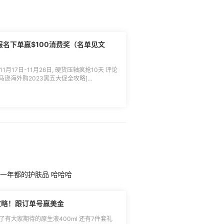
报名下单赢$100消费奖（名单见文
17日-11月26日, 硬货压轴疯抢10天 评论
马逊海外购2023黑五大促全攻略]
[亚马逊海外购黑五大促时间]
/956434.html)：** 黑五第一波：11.17 8:00-
 11.26 19:59 网购星期一：11.26 20:00-12.01
 奖$20：消费≥2000元 剁手幸运礼20份 奖
返利订单）； 2.消费前5名用户可获得
费第6名-15名用户可获得$50（消费累计总额
可获得$20（消费累计总额≥￥2000），$3剁
齐一年都的护肤品 哈哈哈
跟帖用户中抽选； 3.退货退款不予计算在
消奖励发放； 4.名单将于12月11日公布，
利券形式发放至55账户，须绑定于亚马逊海外
攻略！跟订单号赢美金
户收到返利券奖励后，须于30天内完成绑定，
终解释权。 🌸**名单公布：**
除了有大家期待的原生液400ml 还有7件套礼