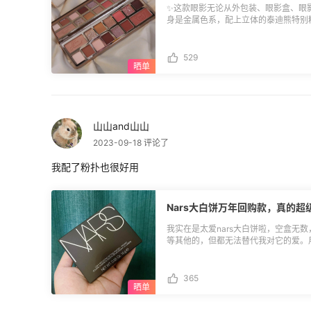
优惠领取：** 1.德亚和英亚鞋服包配饰1件
✨这款眼影无论从外包装、眼影盒、眼
人用户可用，[点击领取](https://www.55h
身是金属色系，配上立体的泰迪熊特别
url=https%3A%2F%2Fwww.amazon
获了我的心。 ✨内里更是另有乾坤，
e%3DUTF8%26node%3D23320940
色、夏日橘调、秋日枫红等等随意切换
分用户可用，[点击领取](https://www.55h
手残，用的最多的还是打底色。说到打
url=https%3A%2F%2Fwww.amazon
529
两个颜色格子特别大，这两个也是用的
7931071&t=show_record)； 
盘。 ✨我是之前从Sephora入手的，
(https://www.55haitao.com/g/4089
url=https%3A%2F%2Fwww.amazon
7931071&t=show_record)； 
(https://www.55haitao.com/g/4089
url=https%3A%2F%2Fwww.amazon
山山and山山
6219071&t=show_record)； 6.
2023-09-18 评论了
(https://www.55haitao.com/g/4089
url=https%3A%2F%2Fwww.amazon
我配了粉扑也很好用
1935071&t=show_record)； 7
(https://www.55haitao.com/g/4089
url=https%3A%2F%2Fwww.amazon
1453071&t=show_record)； 8
Nars大白饼万年回购款，真的超
(https://www.55haitao.com/g/4089
url=https%3A%2F%2Fwww.amazon
我实在是太爱nars大白饼啦，空盒无
7860071&t=show_record)； 9
等其他的，但都无法替代我对它的爱。
(https://www.55haitao.com/g/4089
持底妆清透不会有过多的遮瑕。缺点，
url=https%3A%2F%2Fwww.amazon
块也只剩四个小角落了，恰逢Sephor
D2333860071&t=show_record)。
断下单。之所以这么晚才到货原因在我
365
的。 说个小插曲，等快递期间在其他
的💔，以后还是乖乖海淘，自己买的最