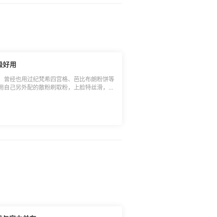
级好用
数，曾经也用过纪梵希四宫格、芭比布朗粉饼等
用自己另外配的散粉刷取粉，上脸特丝滑，保
就是太好用了，见底太快！ 眼见手上最后一
a亲友会8折，原价40美元，折后32美元，果
，考虑到运费贵，等了几个快递一起合箱寄回
渠道买了大白饼救急，结果中招了，竟然是假
放心！