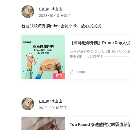
妍晚霜50ml 需要使用折扣码：55BF23
山山and山山
(https://www.55haitao.com/deals/959956.html)。 
复 雅诗兰黛订单号后5位+凑单作业 **🔵活动奖品：** 土豪消费奖 3名： $10返利券
2023-10-10 评论了
实力败家奖 5名： $5.5返利券 积极剁手奖 15名：$3返利券 **🔵评奖规则：** 1.活
动期间通过55海淘去雅诗兰黛美国官网
我要领取海外购prime会员季卡，放心买买买
利订单）； 2.消费Top8跟帖用户可
≥$500），$3积极剁手奖无金额限制
跟订单号也可以分享雅诗兰黛黑五折扣建
【亚马逊海外购】Prime Day
义刷单，一经发现55有权取消奖励发放
有效。
亚马逊海外购会员日大促即将开抢 10.1
免费领Prime会员季卡 --------------
季卡部分已发码 须10月16日0点前完
及55站内私信说明 部分未收到的码的
名（请勿重复报名） 🔴**活动时间：**10月7日-10月15日 🔴**参与方式：**直接本
4988
帖回复报名 我要领取海外购Prime会员季卡 🔴**活动奖励：** 新人专享礼 
海外购Prime会员季卡 🔴**评奖机制：** 1.活动期间跟帖即可领取Prime会员季卡，
从10月8日开始，每天不定时发放券码
将以私信形式站短给中奖用户，请关注5
月16日0点前，通过 z.cn/kol 完成兑
山山and山山
(https://post.55haitao.com/p/271307/)。 🔴**活动规则：** 1.活动仅
马逊海外购的用户参与； 2.Prime
2023-09-18 赞了
Prime会员，且从未参与过亚马逊中国
码后须于2023年10月16日0点前通过网
换码不得转让转售，不可挂失，不可兑换
Too Faced 泰迪熊限定眼影盘
(https://post.55haitao.com/p/2