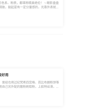
9折 2件88折； 2.新人满300元-30元，新
影色系、粉质，都堪称精美绝伦！ ✨眼影盘盘
aitao.com/g/4089-sou-346255?
精致，掂起是有一定分量感的，光靠外表就俘
.cn%2Fb%2F%3F_encoding%3DUTF8%26i
配色很温柔，哑光、珠光、亮片都有，大地
71&t=show_record)； 3.无门款5元红包，部
，可以轻轻松松打造想要的妆容，不过我比较
aitao.com/g/4089-sou-346255?
底色，就不得不夸下它的细心巧思啦，其中有
.cn%2Fb%3Fie%3DUTF8%26node%3D234
最多的，因此这是一盘颜值与实力并存的眼影
4.无门款15元红包，部分用户可用，[点击领取]
性价比超高！
-sou-346255?
.cn%2Fb%3Fie%3DUTF8%26node%3D234
5.无门款15元红包，部分用户可用，[点击领取]
-sou-346255?
.cn%2Fb%3Fie%3DUTF8%26node%3D233
限量满999减30红包，[点击领取]
-sou-346255?
.cn%2Fb%3Fie%3DUTF8%26node%3D236
.支付宝支付 满200返5元券，[点击领取]
-sou-346255?
.cn%2Fb%3Fie%3DUTF8%26node%3D236
.用花呗支付 享3期免息，[点击领取]
级好用
-sou-346255?
.cn%2Fb%3Fie%3DUTF8%26node%3D234
数，曾经也用过纪梵希四宫格、芭比布朗粉饼等
.百万爆款折扣，Prime会员专享，[点击直达]
用自己另外配的散粉刷取粉，上脸特丝滑，保
-sou-346255?
就是太好用了，见底太快！ 眼见手上最后一
.cn%2F%2Fb%3Fie%3DUTF8%26node%3
a亲友会8折，原价40美元，折后32美元，果
，考虑到运费贵，等了几个快递一起合箱寄回
渠道买了大白饼救急，结果中招了，竟然是假
放心！