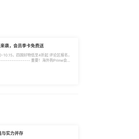
 [>>优惠详情]
**🔵参与方式：**直接本帖回
下单成功的用户可参与抽奖（必须跟到55返
获得土豪消费奖、实力败家奖（消费累计总额
，小编于符合条件的跟帖中随机抽选； 3.除了
议； 4.退货退款不予计算在内，禁止无意
大促来袭，会员季卡免费送
； 5.返利券用于发放日起之后的订单，30天
0-10.15，四国好物低至4折起 评论区报名，
----------------- 重要！海外购Prime会员
成兑换，逾期作废不补发 具体参考活动规则以
用户，请随时关注私信 还未报名的，可继续报
500份：
，数量有限，先报名先得，发完即止； 2.小编
5站内信消息，收到兑换码后须于2023年10
换：[>>>查看兑换流程]
限未注册过亚
会员权益兑换仅适用于从未注册成为亚马逊中国
Prime会员免费试用活动的亚马逊账户，收到
址z.cn/kol 完成兑换，逾期自动失效，且兑
现金：[查看兑换流程]
颜值与实力并存
71307/)； 3.活动最终解释权归55海淘所有。 **🔴