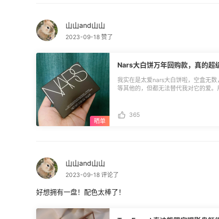
山山and山山
2023-09-18 赞了
Nars大白饼万年回购款，真的超
我实在是太爱nars大白饼啦，空盒无
等其他的，但都无法替代我对它的爱。
持底妆清透不会有过多的遮瑕。缺点，
块也只剩四个小角落了，恰逢Sephor
断下单。之所以这么晚才到货原因在我
365
的。 说个小插曲，等快递期间在其他
的💔，以后还是乖乖海淘，自己买的最
山山and山山
2023-09-18 评论了
好想拥有一盘！配色太棒了！