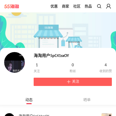
优惠
商家
社区
热品
带你去官网买正品
海淘用户5pC41sxOY
1
0
4
关注
动态
晒单