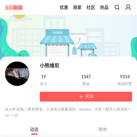
优惠
商家
社区
热品
带你去官网买正品
小熊维尼
19
1347
9314
关注
🌺10年海淘👉家有两宝，55海淘注册邀请码：8AA6S4，大家一起开心海淘哇～
(ღ˘⌣˘ღ)
动态
晒单