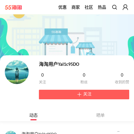
优惠
商家
社区
热品
带你去官网买正品
海淘用户Yal1c95DO
0
0
0
关注
动态
晒单