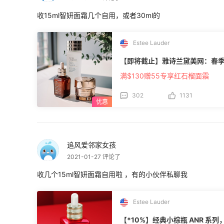
收15ml智妍面霜几个自用，或者30ml的
Estee Lauder
【即将截止】雅诗兰黛美网：春
满$130赠55专享红石榴面霜
302
1131
追风爱邻家女孩
2021-01-27 评论了
收几个15ml智妍面霜自用啦 ，有的小伙伴私聊我
Estee Lauder
【*10%】经典小棕瓶 ANR 系