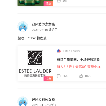
267
肠助手+承诺会用心反馈试用评测报告” 试用名单：Palpit甜、小石头123、豚豚
489、pink1990、tina-婷婷、生
肤品、gogobebe、angela蚊子 ​ ⚠试用要求： 图片展示产品详细、开盖图等 可从网
站介绍、网站下单教程、产品功效+产品评
swanson斯旺森官网提供 全球斯旺
有机食品等价格优惠，正品保证[>>>点
追风爱邻家女孩
(https://www.55haitao.com/store/swa
活动规则： 1.在符合规则的回帖中抽取**
2021-07-10 评论了
你的收件地址； 3.请在收到产品后3
想收一个1w1粉底液
Estee Lauder
雅诗兰黛美网：全场护肤彩妆
新人8.5折＋最高6件豪华小样
254
1970
追风爱邻家女孩
2021-01-27 评论了