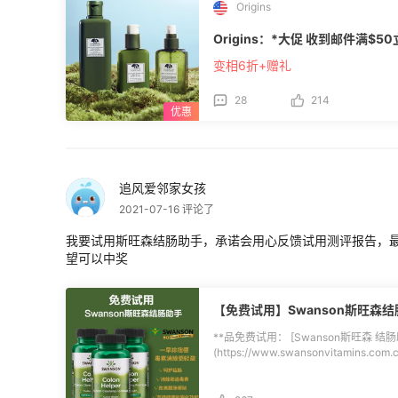
Origins
Origins：*大促 收到邮件满$50
变相6折+赠礼
28
214
追风爱邻家女孩
2021-07-16 评论了
我要试用斯旺森结肠助手，承诺会用心反馈试用测评报告，最
望可以中奖
【免费试用】Swanson斯旺森结
**品免费试用： [Swanson斯旺森 结肠
(https://www.swansonvitamins.com.cn/node/291
道，清除肠道**素，促进健康的消化功能 ❣注意每天用水服用两粒胶囊，孕妇
⏰报名时间：2021.7.15-2021.7.