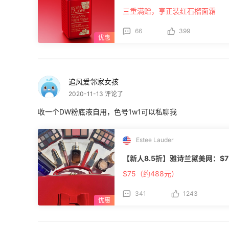
三重满赠，享正装红石榴面霜
66
399
追风爱邻家女孩
2020-11-13 评论了
收一个DW粉底液自用，色号1w1可以私聊我
Estee Lauder
【新人8.5折】雅诗兰黛美网：$
$75（约488元）
341
1243