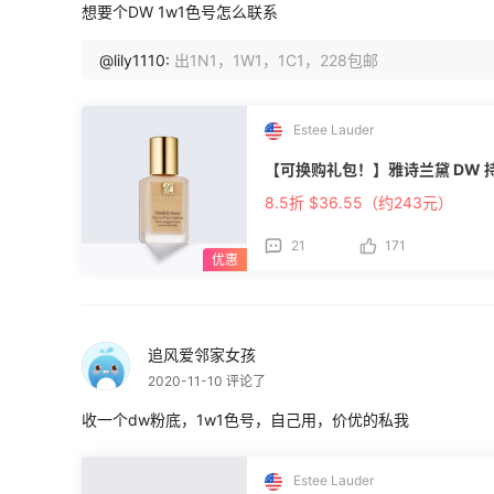
想要个DW 1w1色号怎么联系
@lily1110:
出1N1，1W1，1C1，228包邮
Estee Lauder
【可换购礼包！】雅诗兰黛 DW 
8.5折 $36.55（约243元）
21
171
追风爱邻家女孩
2020-11-10 评论了
收一个dw粉底，1w1色号，自己用，价优的私我
Estee Lauder