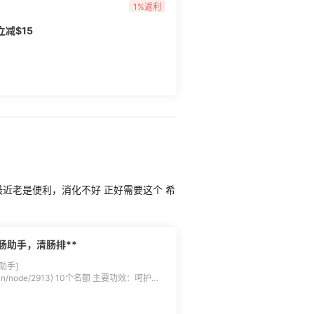
1%返利
立减$15
近老是便利，消化不好 正好需要这个 希
肠助手，清肠排**
助手]
3) 10个名额 主要功效：呵护肠
禁用
23 ​ ✍获得方式：本贴跟帖回复 “我要试用斯旺森结