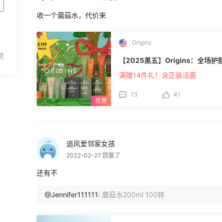
收一个菌菇水，代价来
Origins
【2025黑五】Origins：全场
满赠14件礼！含正装洁面
13
41
追风爱邻家女孩
2022-02-27 回复了
还有不
@Jennifer111111:
蘑菇水200ml 100转