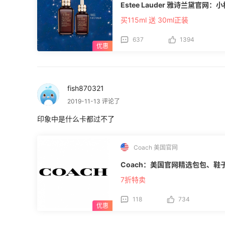
Estee Lauder 雅诗兰黛官网：
费，当年刷卡消费1笔免外币交易费和次年年费。 4⃣浦发美运新贵
织联合浦发银行发行的外币信用卡，返现
买115ml 送 30ml正装
兰，lamer，雅诗兰黛，ND等网站。 5⃣浦发无价世界卡： 首卡用户免年费，无脑刷
返1%，每次刷新商家，客服会致电确认，
637
1394
比较困难的网站，可以尝试办理浦发美
搞定很多不友好易砍单的网站哦。 6⃣广发master card： 每年刷6次免年费，返现活
动少，能买尼曼，ND，BG网，Mac，雅
招商银行Visa全币种国际信用卡： 
兑换手续费，海淘常规网站没问题，但ND，阿
付信用卡： 支持全币种，减免1.5%
fish870321
高校有联名卡合作，其次他家双币种龙
2019-11-13 评论了
力！ 9⃣交通银行Visa金卡： 首年免年费，次年需刷满6笔方可免次年年费，海淘常
规网站友好，梅西也能成功下单。 🈴综上，卡不在于多，在于精，大家可自行选择
印象中是什么卡都过不了
适合自己的信用卡就好，有任何信用卡
各位达人，详细咨询哦！ 💥相关**： ✅2020海淘信用卡**,12家值得办海淘信用卡
[>>>点击查看](https://m.55haita
略汇总[>>>点击查看](https://m.55hai
Coach 美国官网
算？6大银行AE卡详细对比[>>>点击查看](http
良心盘点！9大银行海淘信用卡优缺点[>
Coach：美国官网精选包包、鞋
(https://m.55haitao.com/sh
7折特卖
比[>>>点击查看](https://m.55hait
网站大全！[>>>点击查看](https://m.55ha
118
734