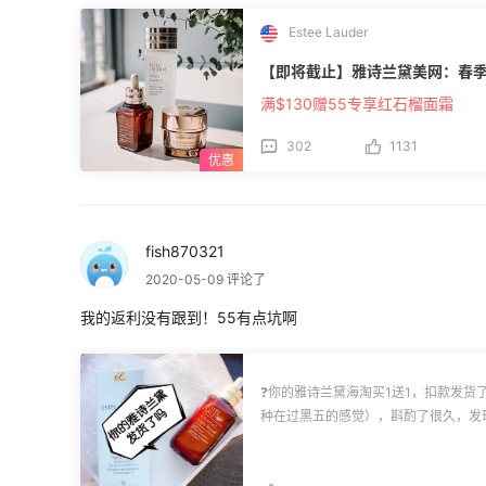
Estee Lauder
【即将截止】雅诗兰黛美网：春
满$130赠55专享红石榴面霜
302
1131
fish870321
2020-05-09 评论了
我的返利没有跟到！55有点坑啊
❓你的雅诗兰黛海淘买1送1，扣款发货了吗？ 💘昨晚奋战雅诗兰黛官网
种在过黑五的感觉），斟酌了很久，发现
送1瓶小棕瓶划算，所以最后匆匆忙忙下
叠加万事达35%更香（希望我是200
命）！ 😂早上看**消息有人说已经发货了，马上去翻了下订单，仍然处于