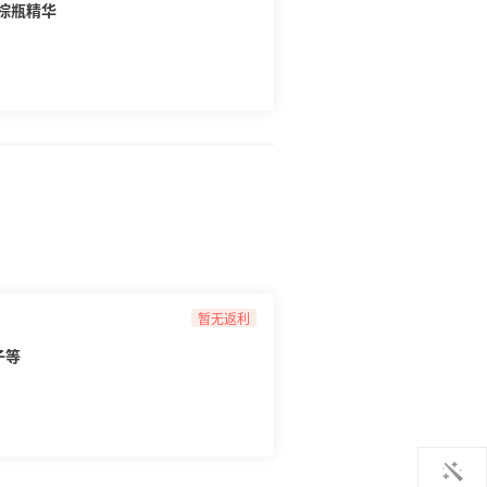
小棕瓶精华
卡： 美国运通组
活动多，能正常购买布鲁明，Belk，丝芙
**感十足，不能买梅西和belk，若想尝试
国运通白金信用卡，比较热的一张信用卡，能
诗兰黛等网站，梅西，Belk等有点难。 7⃣
申请门槛低，对海淘小白友好，免年费，无外币
玛尼官网有秒砍情况。 8⃣建行全球支
跨境交易货币兑换手续费，刷3次免年费，与很多
行卡，也值得办，买砍单严重的梅西也无压
疑问，也欢迎留言反馈，也可以找到活动帖中
o.com/show/96205) ✅10家万事达信用卡返现攻
tao.com/show/98171) ✅哪个银行AE卡划
暂无返利
s://m.55haitao.com/show/98172) ✅
>>点击查看]
子等
ow/93968) ✅银联信用卡哪家好？2020银联信用卡对
ao.com/show/99055) ✅2020最新版支付宝海淘
itao.com/show/96994)