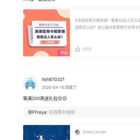
❓海淘信用卡哪家强？看看55达人怎么
盗刷怎么办？良心盘点各家银行信用卡
信用卡**#征集活动，有不正确或不全
[https://m.55haitao.com/show/activit
(https://m.55haitao.com/show/activity/55/) 🧡Part1：信用卡达
办卡，建议选招商/中信银行全币种；专
1312
卡的，建议选全币种Mastercard；
行。 ✅②及时绑定对应银行公众号，
卡。 ✅③遇到信用卡盗刷不慌张，首
金额，商户等一切可能的信息，向银行
申请拒付，靠银行是一方面，另一方面
fish870321
一般商家扣款都只算预授权，所以及时
✅④收到**提示信用卡扣款了，但实
2020-04-10 回复了
是真正扣款，只是冻结相应额度，订单
中。 🧡Part2：达人**海淘信用卡 1⃣工行全币种mastercard： 优点：能随时提升临
等满200再送礼包😊😊
时额度，银行每年主动联系领取礼品兑换
站与百货公司（ND、梅西、尼曼、Bel
@FFreya:
在线等升级呀
实地址）。 缺点：汇率基本同步支付
次月还...更多详细内容，参考达人原帖：[https:
(https://m.55haitao.com/show/79708/) 2⃣中国银行长城环球通信用卡： 永
费，尼曼、ND鲜少被砍单（账单地址
Estee Lauder
不难），可通过微信公众号绑定银行卡还款。 3⃣中国民生Visa卡： 联
活动，多到炸裂！海淘常规网站下单友