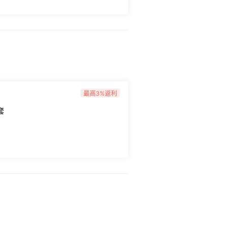
，有人跟我一样，订单还是processing状态
84728) [雅诗兰黛电话沟通模板]
)
最高3%返利
套