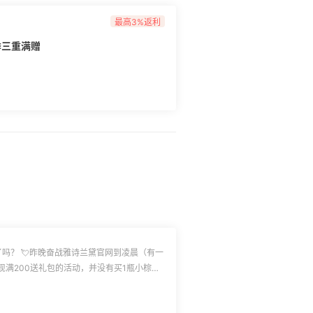
最高3%返利
季三重满赠
到凌晨（有一
满200送礼包的活动，并没有买1瓶小棕瓶
了4单雅诗兰黛美国官网的买1送1，重点是
0名中的幸运鹅，不过，得之我幸，失之我