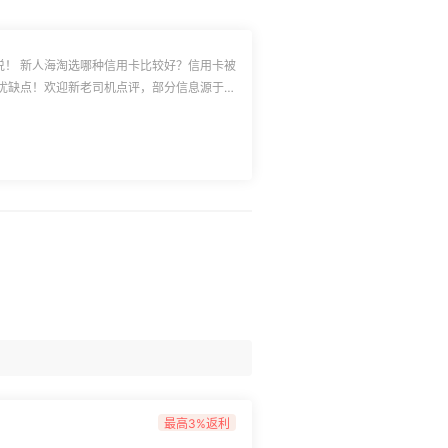
说！ 新人海淘选哪种信用卡比较好？信用卡被
优缺点！欢迎新老司机点评，部分信息源于#
面的地方，欢迎补充，活动原帖：
y/55/]
人小建议 ✅①试水
职美淘，建议选AE美国运通卡；不想办太多
想积分少点兑换礼品好点的，**招行卡，次选工
可实时接收交易微信信息，如遇异常可立即锁
先联系银行停卡锁卡，然后获得被盗刷记录的
客服说明盗刷情况，客服可能会说被盗刷可以
需马上联系商家客服，反馈情况，未发货前，
联系两边客服，还是有希望追回费用的。
际订单又被取消，这种情况只是预授权，并不
被取消一个月内，这笔钱会自动返还到信用卡
，偶尔推出21%**活动，能横扫美国一般网
k、Saks第五大道能买，但账单地址最好用真
宝汇率，偏高，不能及时还款，当月消费，须
//m.55haitao.com/show/79708/]
久免年
建议用真实地址，不频繁更换地址，正常发货
最高3%返利
名卡独有返现
好，包括尼曼、BG网通通都能过，首年免年