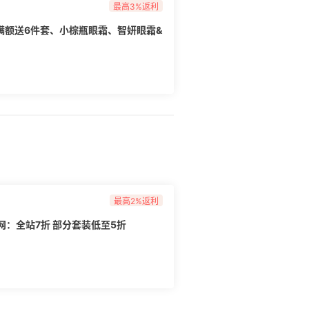
最高3%返利
开启！满额送6件套、小棕瓶眼霜、智妍眼霜&
最高2%返利
网：全站7折 部分套装低至5折