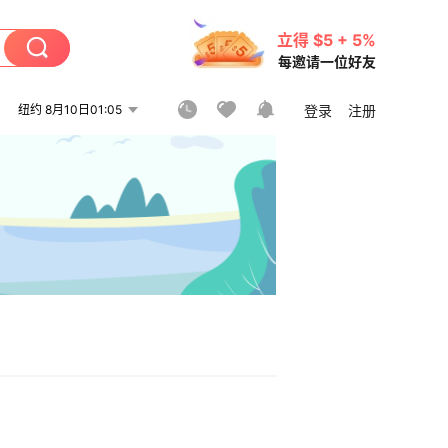
立得 $5 + 5%
每邀请一位好友
纽约 8月10日01:05
登录
注册