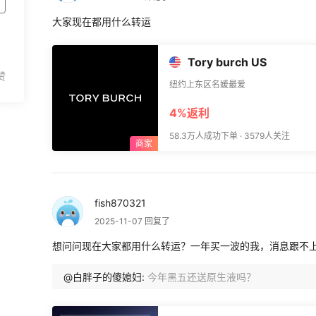
大家现在都用什么转运
Tory burch US
纽约上东区名媛最爱
4%返利
58.3万人成功下单 · 3579人关注
fish870321
2025-11-07 回复了
想问问现在大家都用什么转运？一年买一波的我，消息跟不
@白胖子的傻媳妇:
今年黑五还送原生液吗？