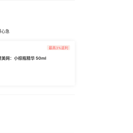
得心急
最高3%返利
诗兰黛美网：小棕瓶精华 50ml