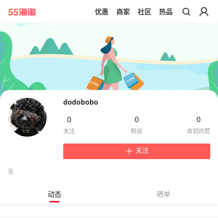
优惠
商家
社区
热品
带你去官网买正品
dodobobo
0
0
0
关注
无
动态
晒单