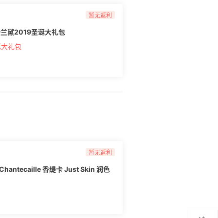
暂无返利
r 雅诗兰黛2019圣诞大礼包
诞大礼包
暂无返利
caille 香缇卡 Just Skin 润色