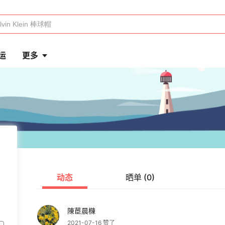
运
更多
动态
晒单 (0)
陳茞晨樄
2021-07-16 赞了