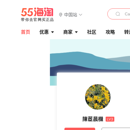
中国站
首页
优惠
商家
社区
攻略
转
陳茞晨樄
LV3