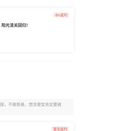
8%返利
直邮！阳光清关回归！
链接，不做慈善，想贪便宜肯定要被
暂无返利