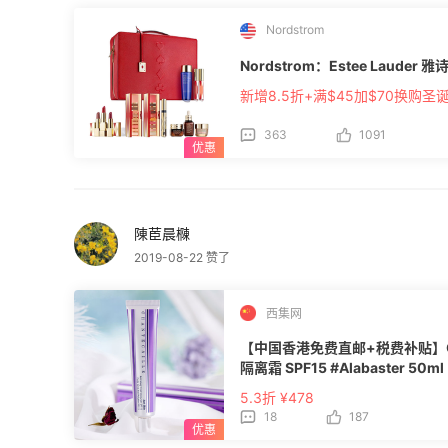
Nordstrom
Nordstrom：Estee Laude
新增8.5折+满$45加$70换购圣
363
1091
陳茞晨樄
2019-08-22 赞了
西集网
【中国香港免费直邮+税费补贴】Chante
隔离霜 SPF15 #Alabaster 50ml
5.3折 ¥478
18
187