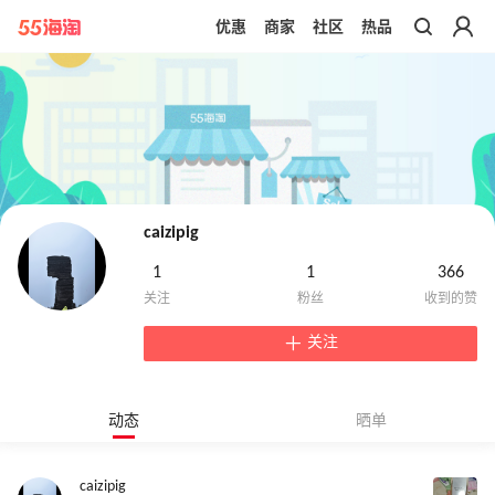
优惠
商家
社区
热品
带你去官网买正品
caizipig
1
1
366
关注
动态
晒单
caizipig