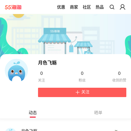
优惠
商家
社区
热品
带你去官网买正品
月色飞觞
0
0
0
关注
动态
晒单