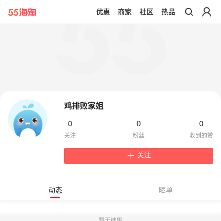
优惠
商家
社区
热品
带你去官网买正品
鸡排败家姐
0
0
0
关注
动态
晒单
暂无结果