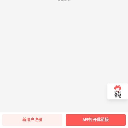
返利
客服
新用户注册
APP打开此链接