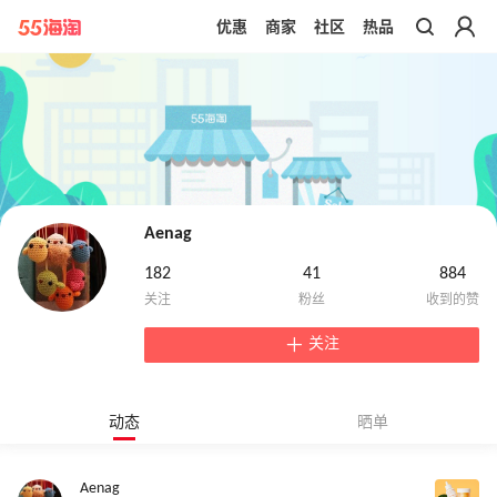
优惠
商家
社区
热品
带你去官网买正品
Aenag
182
41
884
关注
动态
晒单
Aenag