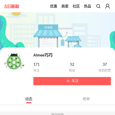
优惠
商家
社区
热品
带你去官网买正品
Aimee巧巧
171
52
37
关注
动态
晒单
暂无结果