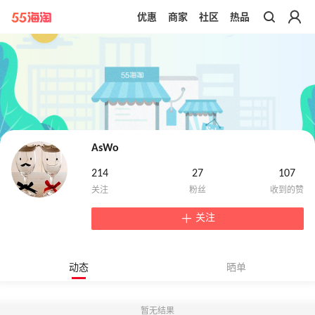
优惠
商家
社区
热品
带你去官网买正品
AsWo
214
27
107
关注
动态
晒单
暂无结果