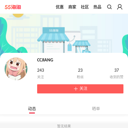
优惠
商家
社区
热品
带你去官网买正品
CCJIANG
243
23
37
关注
动态
晒单
暂无结果