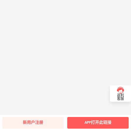
返利
客服
新用户注册
APP打开此链接