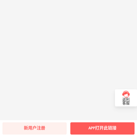
返利
客服
新用户注册
APP打开此链接