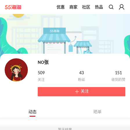
优惠
商家
社区
热品
带你去官网买正品
NO张
509
43
151
关注
动态
晒单
暂无结果