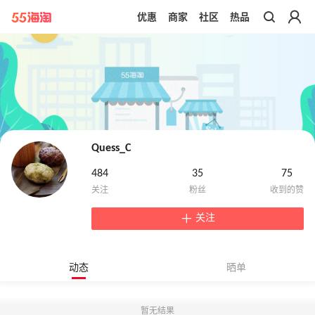
优惠
商家
社区
热品
带你去官网买正品
Quess_C
484
35
75
关注
动态
晒单
暂无结果