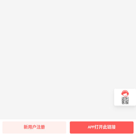
返利
客服
新用户注册
APP打开此链接