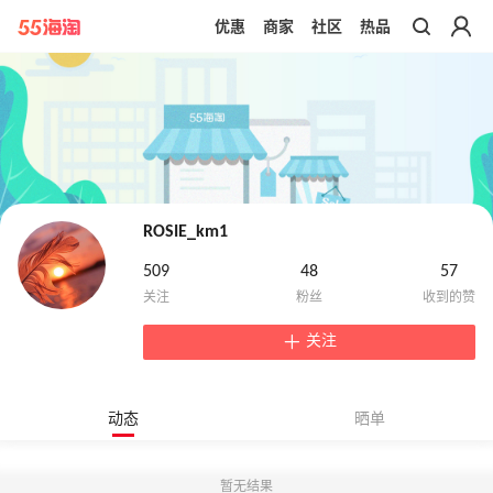
优惠
商家
社区
热品
带你去官网买正品
ROSIE_km1
509
48
57
关注
动态
晒单
暂无结果