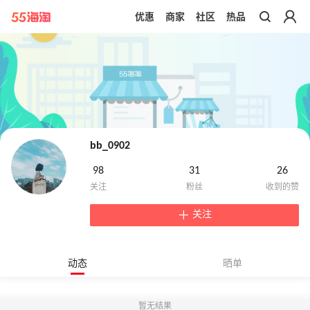
优惠
商家
社区
热品
带你去官网买正品
bb_0902
98
31
26
关注
动态
晒单
暂无结果